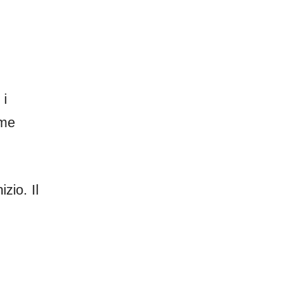
 i
ome
zio. Il